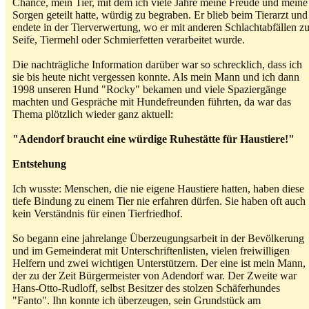
Chance, mein Tier, mit dem ich viele Jahre meine Freude und meine
Sorgen geteilt hatte, würdig zu begraben. Er blieb beim Tierarzt und
endete in der Tierverwertung, wo er mit anderen Schlachtabfällen z
Seife, Tiermehl oder Schmierfetten verarbeitet wurde.
Die nachträgliche Information darüber war so schrecklich, dass ich
sie bis heute nicht vergessen konnte. Als mein Mann und ich dann
1998 unseren Hund "Rocky" bekamen und viele Spaziergänge
machten und Gespräche mit Hundefreunden führten, da war das
Thema plötzlich wieder ganz aktuell:
"Adendorf braucht eine würdige Ruhestätte für Haustiere!"
Entstehung
Ich wusste: Menschen, die nie eigene Haustiere hatten, haben diese
tiefe Bindung zu einem Tier nie erfahren dürfen. Sie haben oft auch
kein Verständnis für einen Tierfriedhof.
So begann eine jahrelange Überzeugungsarbeit in der Bevölkerung
und im Gemeinderat mit Unterschriftenlisten, vielen freiwilligen
Helfern und zwei wichtigen Unterstützern. Der eine ist mein Mann,
der zu der Zeit Bürgermeister von Adendorf war. Der Zweite war
Hans-Otto-Rudloff, selbst Besitzer des stolzen Schäferhundes
"Fanto". Ihn konnte ich überzeugen, sein Grundstück am