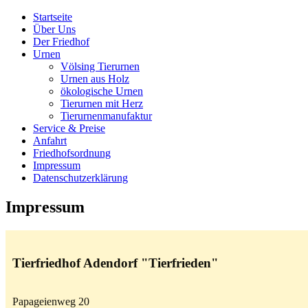
Startseite
Über Uns
Der Friedhof
Urnen
Völsing Tierurnen
Urnen aus Holz
ökologische Urnen
Tierurnen mit Herz
Tierurnenmanufaktur
Service & Preise
Anfahrt
Friedhofsordnung
Impressum
Datenschutzerklärung
Impressum
Tierfriedhof Adendorf "Tierfrieden"
Papageienweg 20